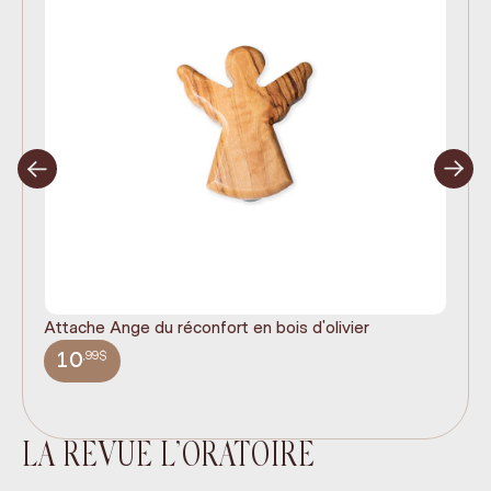
Attache Ange du réconfort en bois d'olivier
It
ex
,99$
10
LA REVUE L’ORATOIRE