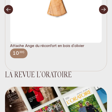
Attache Ange du réconfort en bois d'olivier
It
ex
,99$
10
LA REVUE L’ORATOIRE