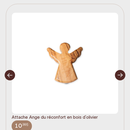
Attache Ange du réconfort en bois d'olivier
It
ex
,99$
10