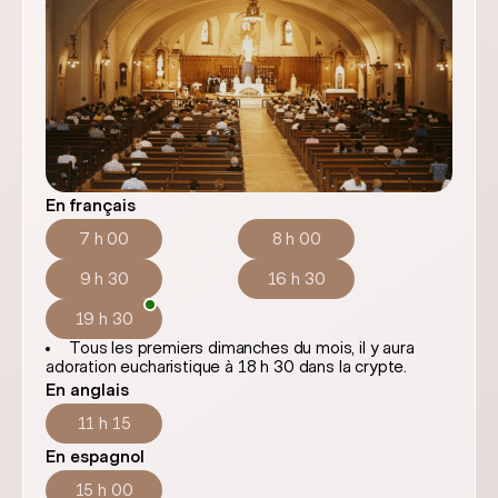
En français
7 h 00
8 h 00
9 h 30
16 h 30
19 h 30
Tous les premiers dimanches du mois, il y aura
adoration eucharistique à 18 h 30 dans la crypte.
En anglais
11 h 15
En espagnol
15 h 00