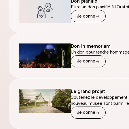
Don planifié
Faire un don planifié à l’Orat
→
Je donne
Don in memoriam
Un don pour rendre hommage à
→
Je donne
Le grand projet
Soutenez le développement d’
nouveau musée sont parmi les 
→
Je donne