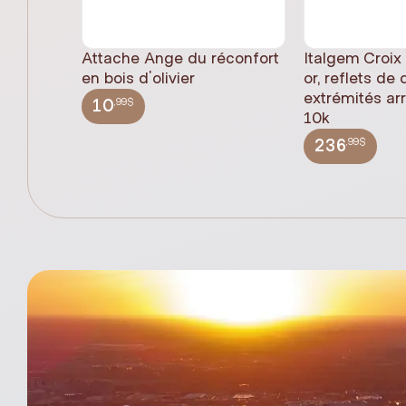
Attache Ange du réconfort
Italgem Croix
en bois d'olivier
or, reflets de
extrémités ar
,99$
10
10k
,99$
236