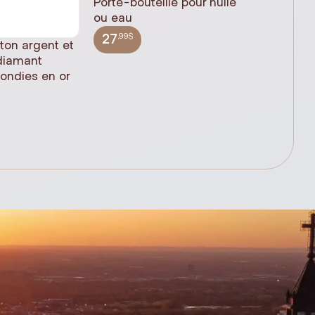
Porte-bouteille pour huile
ou eau
,99$
27
 ton argent et
Statue 
 diamant
Jésus pl
rondies en or
(61cm)
,99$
348