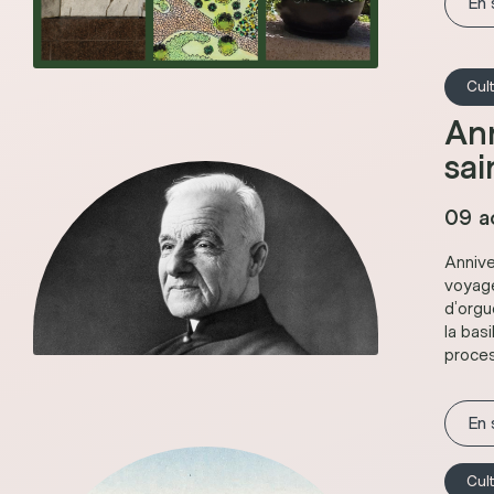
En 
Cul
Ann
sai
09 a
Annive
voyage
d’orgu
la bas
proces
En 
Cul