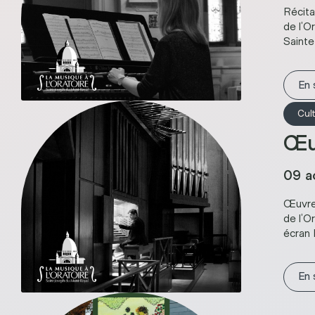
Récita
de l’O
Sainte
En 
Cul
Œu
09 a
Œuvres
de l’O
écran 
En 