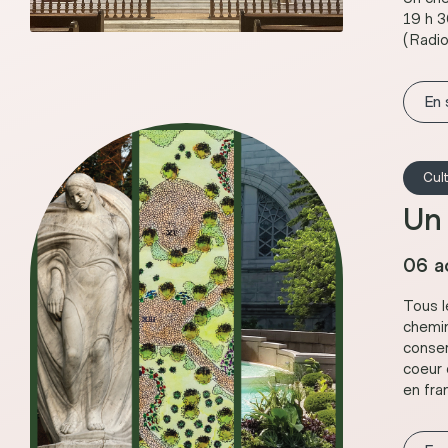
19 h 3
(Radio
En 
Cul
Un 
06 a
Tous l
chemin 
conser
coeur 
en fra