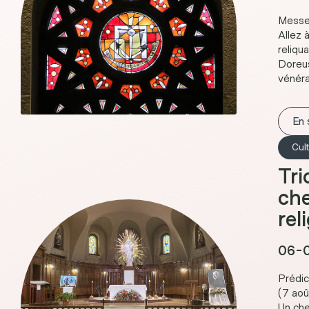
Messe 
Allez 
reliqu
Doreus
vénéra
En 
Cul
Tri
che
rel
06-0
Prédic
(7 aoû
Un che