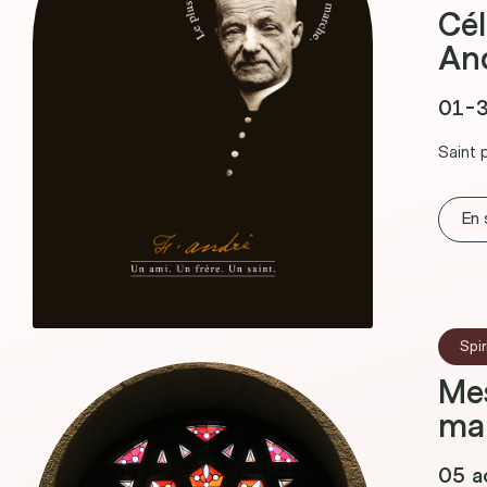
Cél
An
01-3
Saint 
En 
Spir
Mes
ma
05 a