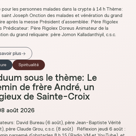
pour les personnes malades dans la crypte à 14 h Thème:
à saint Joseph Onction des malades et vénération du grand
aire après la messe Président d’assemblée: Père Rigolex
 Prédicateur: Père Rigolex Doreus Animateur de la
tion du grand reliquaire: père Jomon Kalladanthiyil, c.s.c.
→
savoir plus
ture
Spiritualité
duum sous le thème: Le
min de frère André, un
igieux de Sainte-Croix
8 août 2026
ateurs: David Bureau (6 août), père Jean-Baptiste Vérité
t), père Claude Grou, c.s.c. (8 août) Réflexion jeudi 6 août :
min parsemé d’obstacles 8 h 15 (Radio VM et YouTube), et