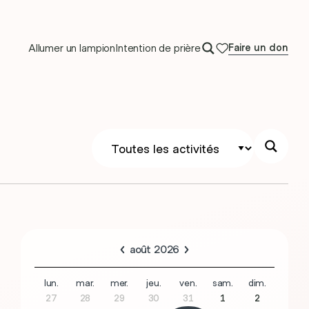
Allumer un lampion
Intention de prière
Faire un don
août 2026
lun.
mar.
mer.
jeu.
ven.
sam.
dim.
27
28
29
30
31
1
2