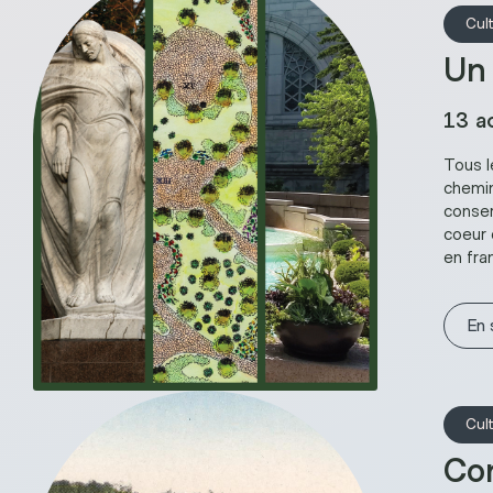
Cul
Un 
13 a
Tous l
chemin 
conser
coeur 
en fra
En 
Cul
Co