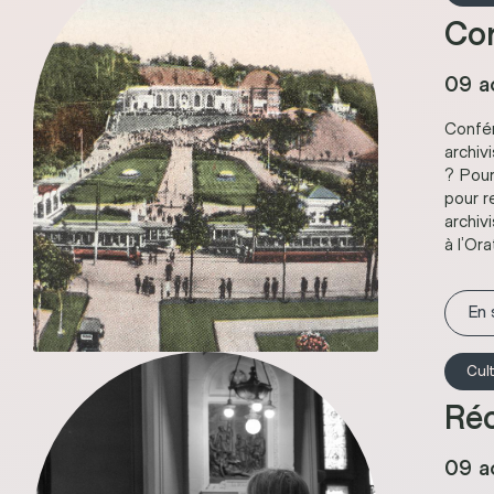
Co
09 a
Confé
archiv
? Pour
pour r
archiv
à l’Ora
En 
Cul
Réc
09 a