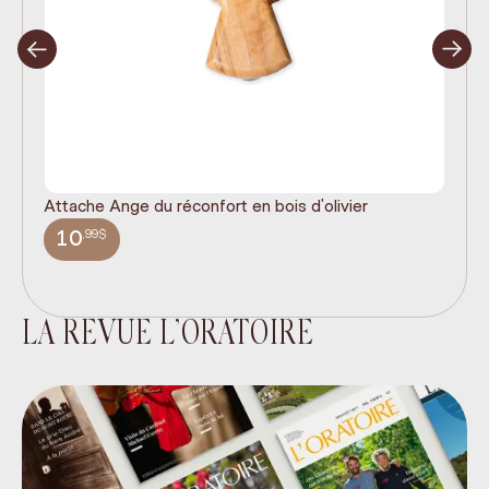
Attache Ange du réconfort en bois d'olivier
It
ex
,99$
10
LA REVUE L’ORATOIRE