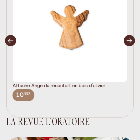
Attache Ange du réconfort en bois d'olivier
It
ex
,99$
10
LA REVUE L’ORATOIRE