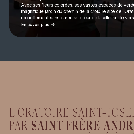
Avec ses fleurs colorées, ses vastes espaces de verdu
magnifique jardin du chemin de la croix, le site de l’Ora
recueillement sans pareil, au cœur de la ville, sur le ve
→
En savoir plus
L
’
O
R
A
T
O
I
R
E
S
A
I
N
T
‐
J
O
S
E
P
A
R
S
A
I
N
T
F
R
È
R
E
A
N
D
R