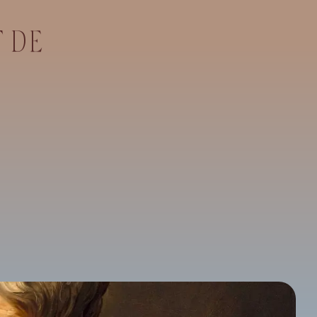
T
D
E