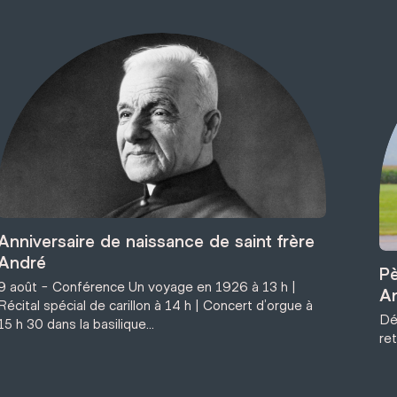
Anniversaire de naissance de saint frère
André
Pè
9 août - Conférence Un voyage en 1926 à 13 h |
A
Récital spécial de carillon à 14 h | Concert d’orgue à
Dé
15 h 30 dans la basilique...
ret