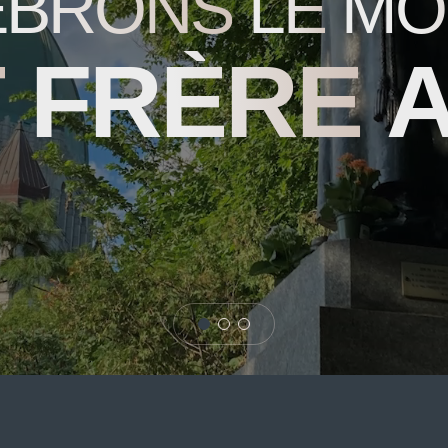
ÉBRONS
LE
MO
T
FRÈRE