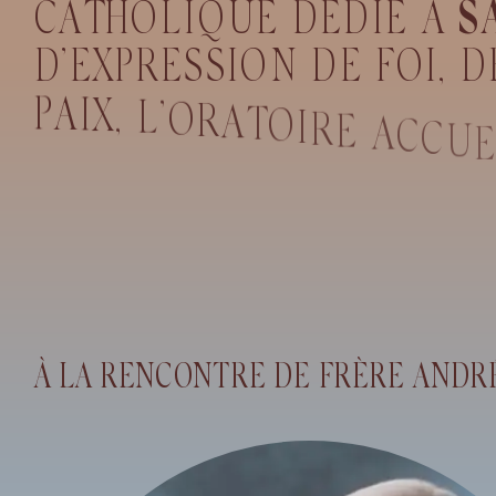
C
A
T
H
O
L
I
Q
U
E
D
É
D
I
É
À
S
D
’
E
X
P
R
E
S
S
I
O
N
D
E
F
O
I
,
D
P
A
I
X
,
L
’
O
R
A
T
O
I
R
E
A
C
C
U
À LA RENCONTRE DE FRÈRE ANDR