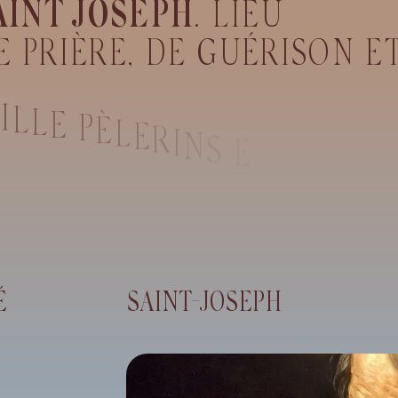
A
I
N
T
J
O
S
E
P
H
.
L
I
E
U
E
P
R
I
È
R
E
,
D
E
G
U
É
R
I
S
O
N
E
E
I
L
L
E
P
È
L
E
R
I
N
S
E
T
É
SAINT-JOSEPH