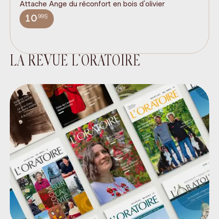
Attache Ange du réconfort en bois d'olivier
It
ex
,99$
10
LA REVUE L’ORATOIRE