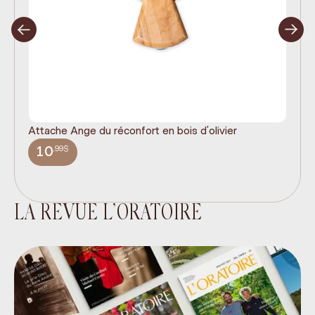
Attache Ange du réconfort en bois d'olivier
It
ex
,99$
10
LA REVUE L’ORATOIRE