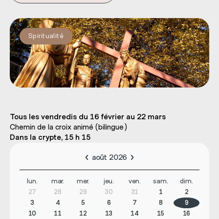
Spiritualité
Tous les vendredis du 16 février au 22 mars
Chemin de la croix animé (bilingue)
Dans la crypte, 15 h 15
août 2026
lun.
mar.
mer.
jeu.
ven.
sam.
dim.
27
28
29
30
31
1
2
3
4
5
6
7
8
9
10
11
12
13
14
15
16