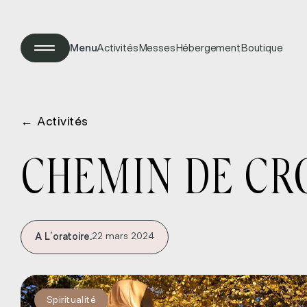
Menu
Activités
Messes
Hébergement
Boutique
←
Activités
CHEMIN DE CR
A L'oratoire.
22 mars 2024
Spiritualité