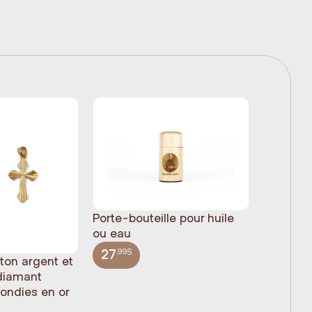
Porte-bouteille pour huile
ou eau
,99$
27
 ton argent et
Statue 
 diamant
Jésus pl
rondies en or
(61cm)
,99$