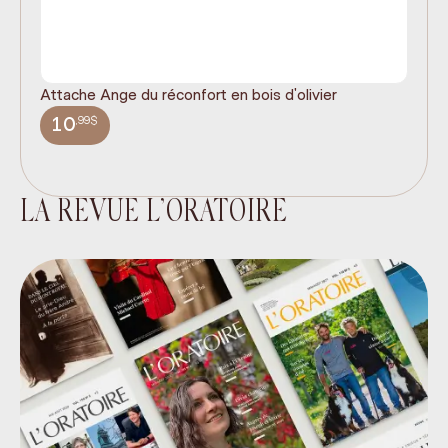
Attache Ange du réconfort en bois d'olivier
It
ex
,99$
10
LA REVUE L’ORATOIRE