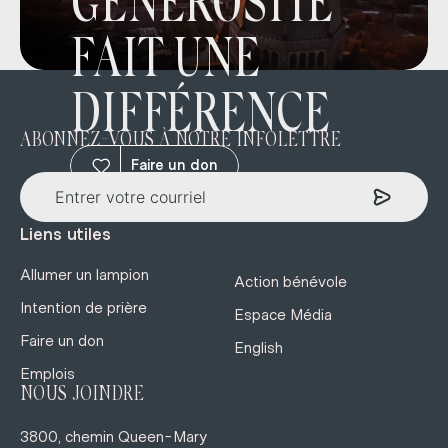
GÉNÉROSITÉ
FAIT UNE
DIFFÉRENCE
ABONNEZ-VOUS À NOTRE INFOLETTRE
Faire un don
Liens utiles
Allumer un lampion
Action bénévole
Intention de prière
Espace Média
Faire un don
English
Emplois
NOUS JOINDRE
3800, chemin Queen-Mary