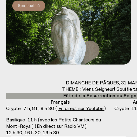
Spiritualité
DIMANCHE DE PÂQUES, 31 MA
THÈME : Viens Seigneur! Souffle ta
Fête de la Résurrection du Seign
Français
A
Crypte 7 h, 8 h, 9 h 30 (
En direct sur Youtube
)
Crypte 11
Basilique 11 h (avec les Petits Chanteurs du
Mont-Royal) (En direct sur Radio VM),
12 h 30, 16 h 30, 19 h 30