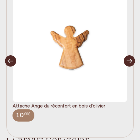
Attache Ange du réconfort en bois d'olivier
It
ex
,99$
10