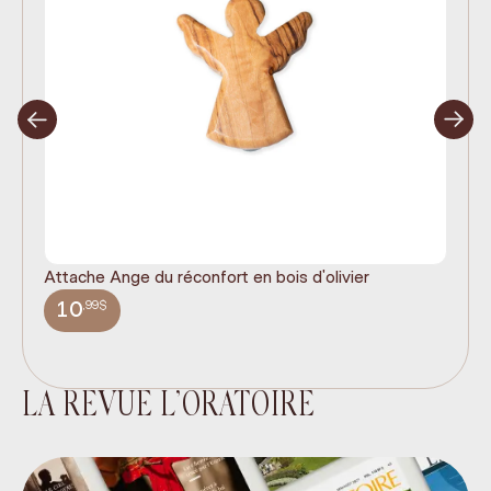
Attache Ange du réconfort en bois d'olivier
It
ex
,99$
10
LA REVUE L’ORATOIRE