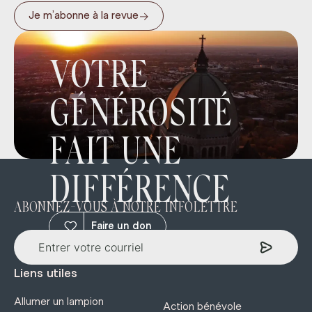
→
Je m’abonne à la revue
VOTRE
GÉNÉROSITÉ
FAIT UNE
DIFFÉRENCE
ABONNEZ-VOUS À NOTRE INFOLETTRE
Faire un don
Liens utiles
Allumer un lampion
Action bénévole