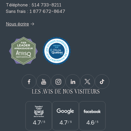
Téléphone : 514 733-8211
Sans frais : 1 877 672-8647
→
Nous écrire
LES AVIS DE NOS VISITEURS
4.7
4.7
4.6
/ 5
/ 5
/ 5