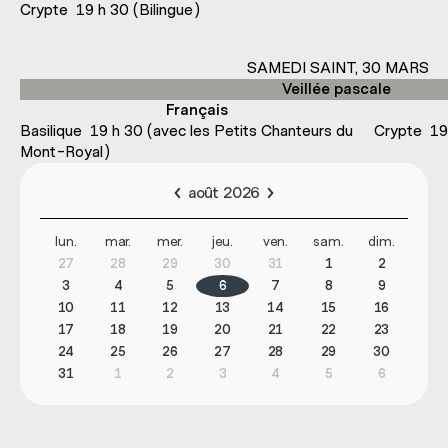
Crypte 19 h 30 (Bilingue)
SAMEDI SAINT, 30 MARS
Veillée pascale
Français
Basilique 19 h 30 (avec les Petits Chanteurs du
Crypte 19
Mont-Royal)
août 2026
lun.
mar.
mer.
jeu.
ven.
sam.
dim.
27
28
29
30
31
1
2
3
4
5
6
7
8
9
10
11
12
13
14
15
16
17
18
19
20
21
22
23
24
25
26
27
28
29
30
31
1
2
3
4
5
6