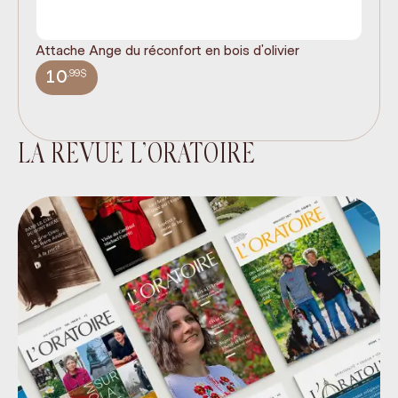
Attache Ange du réconfort en bois d'olivier
It
ex
,99$
10
LA REVUE L’ORATOIRE