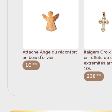
Attache Ange du réconfort
Italgem Croix
en bois d'olivier
or, reflets de
extrémités ar
,99$
10
10k
,99$
236