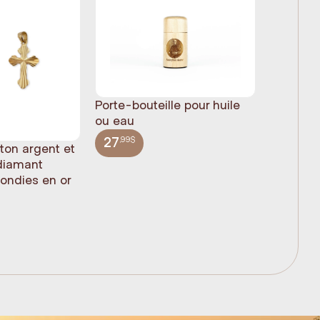
Porte-bouteille pour huile
ou eau
,99$
27
 ton argent et
Statue 
 diamant
Jésus pl
rondies en or
(61cm)
,99$
348