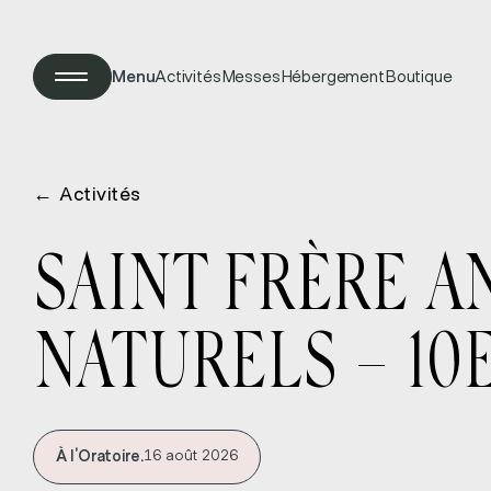
Menu
Activités
Messes
Hébergement
Boutique
←
Activités
SAINT FRÈRE A
NATURELS – 10
À l’Oratoire.
16 août 2026