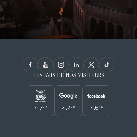
LES AVIS DE NOS VISITEURS
4.7
4.7
4.6
/ 5
/ 5
/ 5