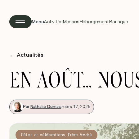
Menu
Activités
Messes
Hébergement
Boutique
←
Actualités
EN AOÛT… NOUS
Par
Nathalie Dumas
.
mars 17, 2025
Fêtes et célébrations
,
Frère André