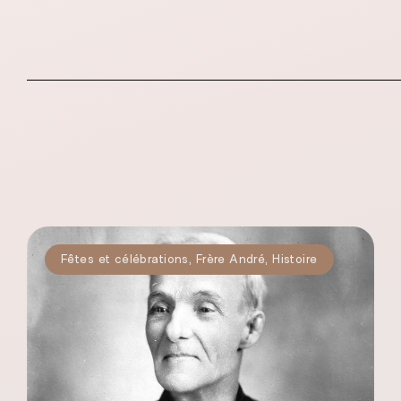
Fêtes et célébrations
,
Frère André
,
Histoire