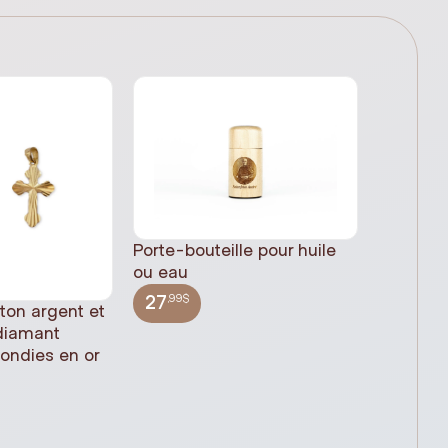
Porte-bouteille pour huile
ou eau
,99$
27
 ton argent et
Statue 
 diamant
Jésus pl
rondies en or
(61cm)
,99$
348