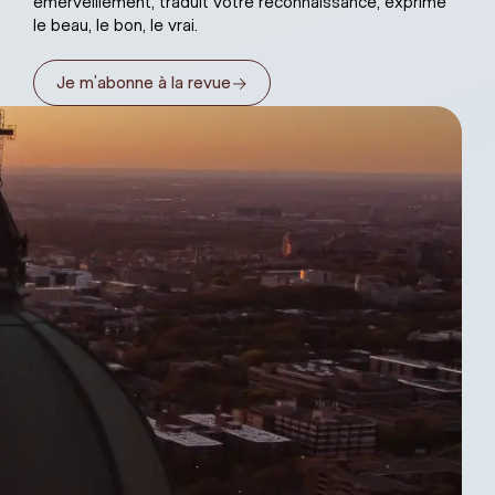
émerveillement, traduit votre reconnaissance, exprime
le beau, le bon, le vrai.
→
Je m’abonne à la revue