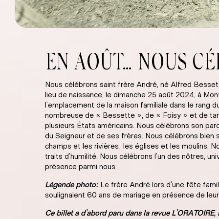
EN AOÛT… NOUS CÉ
Nous célébrons saint frère André, né Alfred Bessett
lieu de naissance, le dimanche 25 août 2024, à Mon
l’emplacement de la maison familiale dans le rang d
nombreuse de « Bessette », de « Foisy » et de tant
plusieurs États américains. Nous célébrons son parco
du Seigneur et de ses frères. Nous célébrons bien sûr 
champs et les rivières; les églises et les moulins.
traits d’humilité. Nous célébrons l’un des nôtres,
présence parmi nous.
Légende photo
:
Le frère André lors d’une fête famil
soulignaient 60 ans de mariage en présence de leurs
Ce billet a d’abord paru dans la revue L’ORATOIR