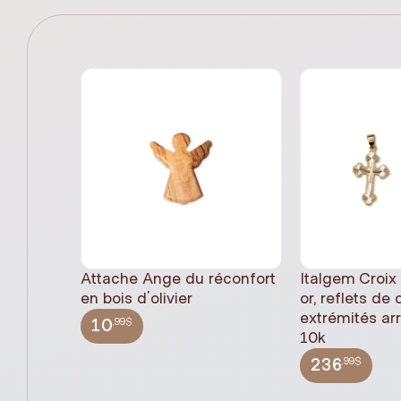
Attache Ange du réconfort
Italgem Croix
en bois d'olivier
or, reflets de
extrémités ar
,99$
10
10k
,99$
236