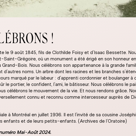
LÉBRONS !
e le 9 août 1845, fils de Clothilde Foisy et d’Isaac Bessette. No
t-Saint-Grégoire, où un monument a été érigé en son honneur en 
u Grand-Bois. Nous célébrons son appartenance à la grande famill
 d’autres noms. Un arbre dont les racines et les branches s’éte
urs marqué par le labeur : d’apprenti cordonnier et boulanger à ouv
le portier, le confident, l’ami, le bâtisseur. Nous célébrons le pain
 Nous célébrons le mouvement de la vie. Et nous rendons grâce. No
 universellement connu et reconnu comme intercesseur auprès de D
iale à Montréal en juillet 1936. Il est l’invité de sa cousine Jos
 enfants et de leurs petits-enfants. (Archives de l’Oratoire)
E, numéro Mai-Août 2024.