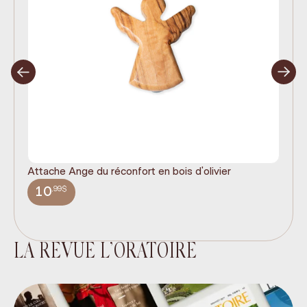
Attache Ange du réconfort en bois d'olivier
It
ex
,99$
10
LA REVUE L’ORATOIRE