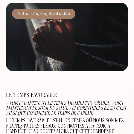
Actualités
,
Foi
,
Spiritualité
LE TEMPS FAVORABLE
« VOICI MAINTENANT LE TEMPS VRAIMENT FAVORABLE, VOICI
MAINTENANT LE JOUR DU SALUT. »
(2 CORINTHIENS 6:1, 2.) C’EST
AINSI QUE COMMENCE LE TEMPS DE CARÊME.
LE TEMPS FAVORABLE EST-IL UN TEMPS OÙ NOUS SOMMES
FRAPPÉS PAR LES FLÉAUX, CONFRONTÉS À LA PEUR, À
L’ANXIÉTÉ ET AU DOUTE? ALORS QUE CETTE PANDÉMIE