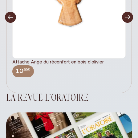
Attache Ange du réconfort en bois d'olivier
It
ex
,99$
10
LA REVUE L’ORATOIRE