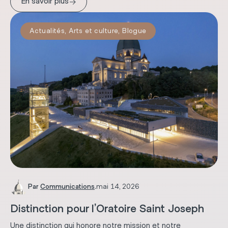
→
En savoir plus
Actualités
,
Arts et culture
,
Blogue
Par
Communications
.
mai 14, 2026
Distinction pour l’Oratoire Saint Joseph
Une distinction qui honore notre mission et notre