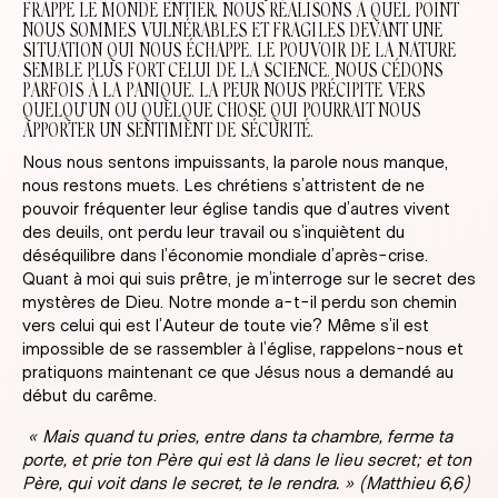
FRAPPE LE MONDE ENTIER, NOUS RÉALISONS À QUEL POINT
NOUS SOMMES VULNÉRABLES ET FRAGILES DEVANT UNE
SITUATION QUI NOUS ÉCHAPPE. LE POUVOIR DE LA NATURE
SEMBLE PLUS FORT CELUI DE LA SCIENCE. NOUS CÉDONS
PARFOIS À LA PANIQUE. LA PEUR NOUS PRÉCIPITE VERS
QUELQU’UN OU QUELQUE CHOSE QUI POURRAIT NOUS
APPORTER UN SENTIMENT DE SÉCURITÉ.
Nous nous sentons impuissants, la parole nous manque,
nous restons muets. Les chrétiens s’attristent de ne
pouvoir fréquenter leur église tandis que d’autres vivent
des deuils, ont perdu leur travail ou s’inquiètent du
déséquilibre dans l’économie mondiale d’après-crise.
Quant à moi qui suis prêtre, je m’interroge sur le secret des
mystères de Dieu. Notre monde a-t-il perdu son chemin
vers celui qui est l’Auteur de toute vie? Même s’il est
impossible de se rassembler à l’église, rappelons-nous et
pratiquons maintenant ce que Jésus nous a demandé au
début du carême.
« Mais quand tu pries, entre dans ta chambre, ferme ta
porte, et prie ton Père qui est là dans le lieu secret; et ton
Père, qui voit dans le secret, te le rendra. » (Matthieu 6,6)