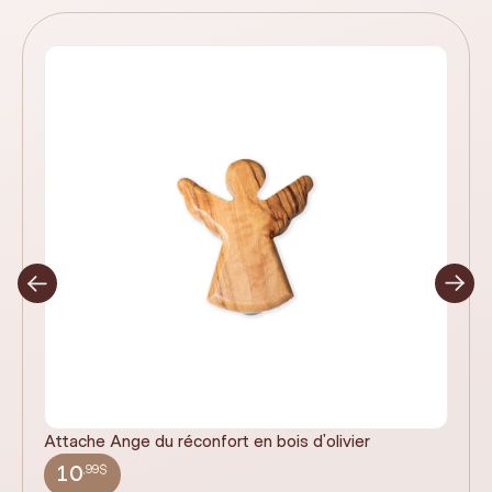
Attache Ange du réconfort en bois d'olivier
It
ex
,99$
10