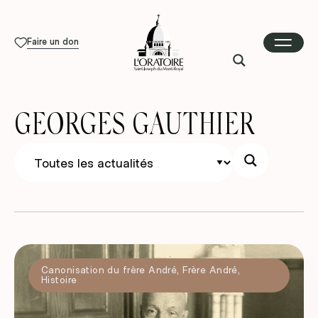
Faire un don
GEORGES GAUTHIER
Canonisation du frère André
,
Frère André
,
Histoire