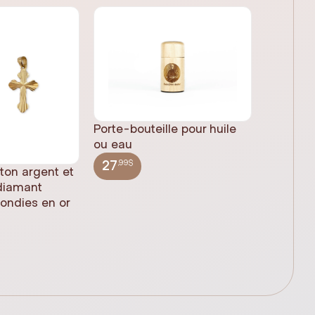
Porte-bouteille pour huile
ou eau
,99$
27
 ton argent et
Statue 
 diamant
Jésus pl
rondies en or
(61cm)
,99$
348