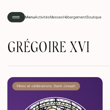
Menu
Activités
Messes
Hébergement
Boutique
GRÉGOIRE XVI
Fêtes et célébrations
,
Saint Joseph