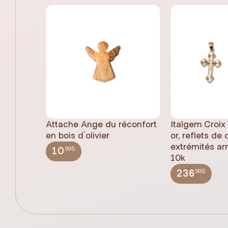
Attache Ange du réconfort
Italgem Croix
en bois d'olivier
or, reflets de
extrémités ar
,99$
10
10k
,99$
236