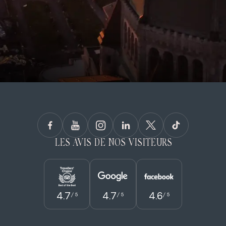
LES AVIS DE NOS VISITEURS
4.7
4.7
4.6
/ 5
/ 5
/ 5