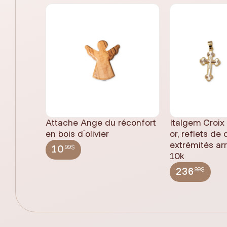
Attache Ange du réconfort
Italgem Croix
en bois d'olivier
or, reflets de
extrémités ar
,99$
10
10k
,99$
236