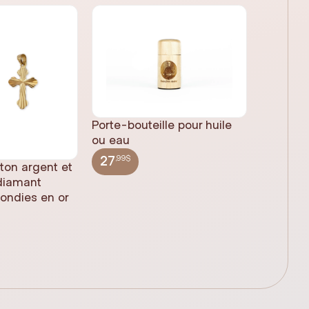
Porte-bouteille pour huile
ou eau
,99$
27
 ton argent et
Statue 
 diamant
Jésus pl
rondies en or
(61cm)
,99$
348