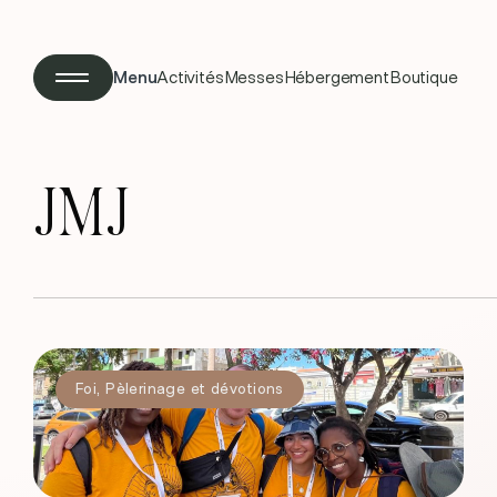
Menu
Activités
Messes
Hébergement
Boutique
JMJ
Foi
,
Pèlerinage et dévotions