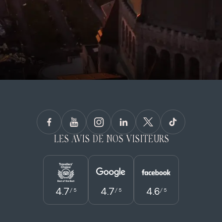
LES AVIS DE NOS VISITEURS
4.7
4.7
4.6
/ 5
/ 5
/ 5