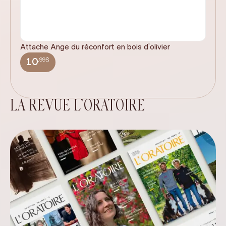
Attache Ange du réconfort en bois d'olivier
It
ex
,99$
10
LA REVUE L’ORATOIRE