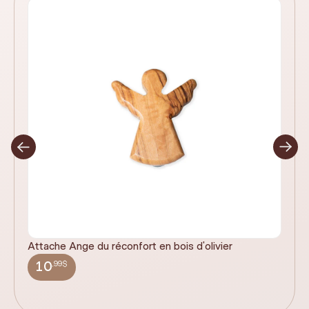
Attache Ange du réconfort en bois d'olivier
It
ex
,99$
10