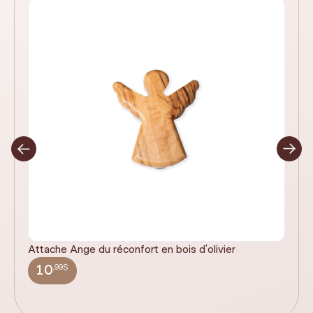
Attache Ange du réconfort en bois d'olivier
It
ex
,99$
10