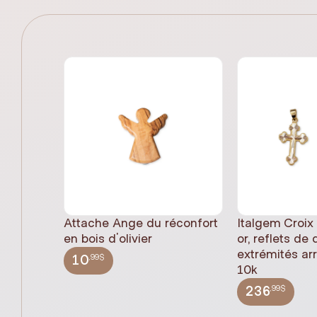
Attache Ange du réconfort
Italgem Croix
en bois d'olivier
or, reflets de
extrémités ar
,99$
10
10k
,99$
236