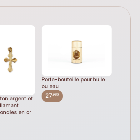
Porte-bouteille pour huile
ou eau
,99$
27
 ton argent et
Statue 
 diamant
Jésus pl
rondies en or
(61cm)
,99$
348