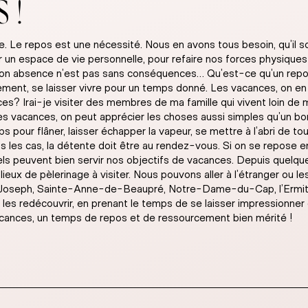
 !
. Le repos est une nécessité. Nous en avons tous besoin, qu’il so
er un espace de vie personnelle, pour refaire nos forces physiques
 Son absence n’est pas sans conséquences… Qu’est-ce qu’un repos
ement, se laisser vivre pour un temps donné. Les vacances, on en 
? Irai-je visiter des membres de ma famille qui vivent loin de mo
 vacances, on peut apprécier les choses aussi simples qu’un bon 
our flâner, laisser échapper la vapeur, se mettre à l’abri de tou
s les cas, la détente doit être au rendez-vous. Si on se repose en
tuels peuvent bien servir nos objectifs de vacances. Depuis quelq
lieux de pèlerinage à visiter. Nous pouvons aller à l’étranger ou l
aint-Joseph, Sainte-Anne-de-Beaupré, Notre-Dame-du-Cap, l’Erm
 les redécouvrir, en prenant le temps de se laisser impressionner e
acances, un temps de repos et de ressourcement bien mérité !