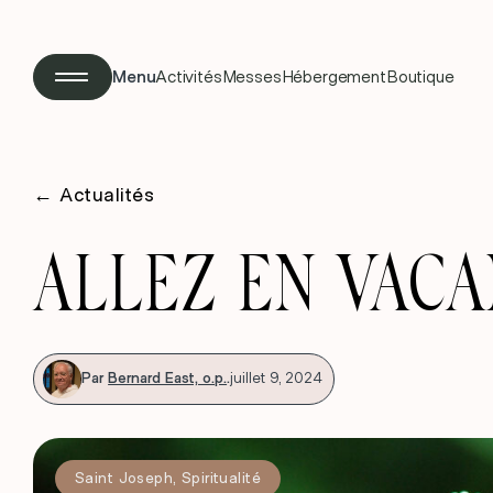
Menu
Activités
Messes
Hébergement
Boutique
←
Actualités
ALLEZ EN VACA
Par
Bernard East, o.p.
.
juillet 9, 2024
Saint Joseph
,
Spiritualité