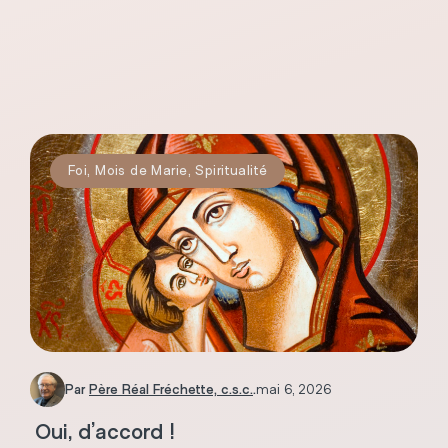
Foi
,
Mois de Marie
,
Spiritualité
Par
Père Réal Fréchette, c.s.c.
.
mai 6, 2026
Oui, d’accord !