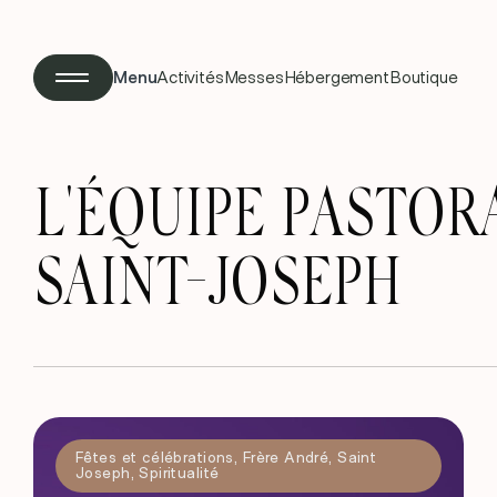
Menu
Activités
Messes
Hébergement
Boutique
L'ÉQUIPE PASTOR
SAINT-JOSEPH
Fêtes et célébrations
,
Frère André
,
Saint
Joseph
,
Spiritualité