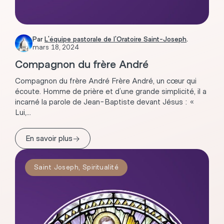
Par
L'équipe pastorale de l'Oratoire Saint-Joseph
.
mars 18, 2024
Compagnon du frère André
Compagnon du frère André Frère André, un cœur qui
écoute. Homme de prière et d’une grande simplicité, il a
incarné la parole de Jean-Baptiste devant Jésus : «
Lui,...
→
En savoir plus
Saint Joseph
,
Spiritualité