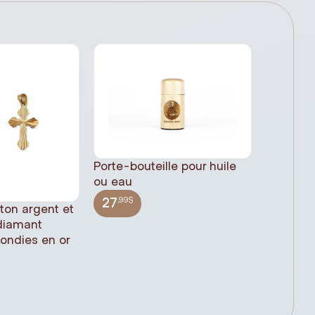
Porte-bouteille pour huile
ou eau
,99$
27
 ton argent et
Statue 
 diamant
Jésus pl
rondies en or
(61cm)
,99$
348