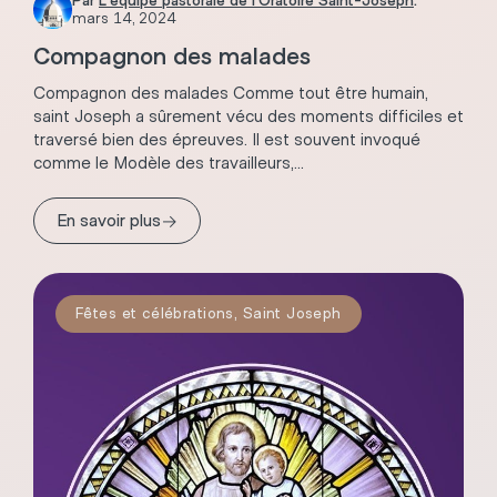
Par
L'équipe pastorale de l'Oratoire Saint-Joseph
.
mars 14, 2024
Compagnon des malades
Compagnon des malades Comme tout être humain,
saint Joseph a sûrement vécu des moments difficiles et
traversé bien des épreuves. Il est souvent invoqué
comme le Modèle des travailleurs,...
→
En savoir plus
Fêtes et célébrations
,
Saint Joseph