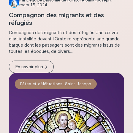
Par
L'équipe pastorale de l'Oratoire Saint-Joseph
.
mars 15, 2024
Compagnon des migrants et des
réfugiés
Compagnon des migrants et des réfugiés Une œuvre
d’art installée devant l’Oratoire représente une grande
barque dont les passagers sont des migrants issus de
toutes les époques, de divers...
→
En savoir plus
Fêtes et célébrations
,
Saint Joseph