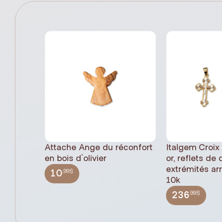
Attache Ange du réconfort
Italgem Croix
en bois d'olivier
or, reflets de
extrémités ar
,99$
10
10k
,99$
236