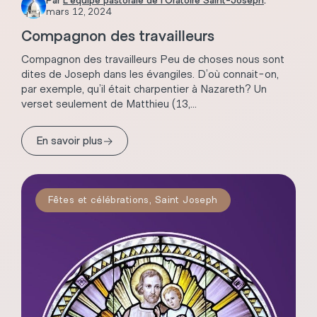
Par
L'équipe pastorale de l'Oratoire Saint-Joseph
.
mars 12, 2024
Compagnon des travailleurs
Compagnon des travailleurs Peu de choses nous sont
dites de Joseph dans les évangiles. D’où connait-on,
par exemple, qu’il était charpentier à Nazareth? Un
verset seulement de Matthieu (13,...
→
En savoir plus
Fêtes et célébrations
,
Saint Joseph