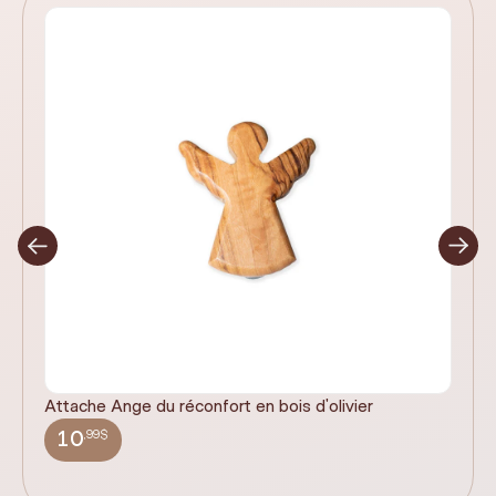
Attache Ange du réconfort en bois d'olivier
It
ex
,99$
10