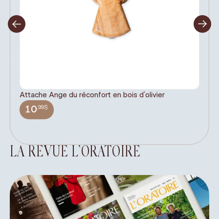
Attache Ange du réconfort en bois d'olivier
It
ex
,99$
10
LA REVUE L’ORATOIRE