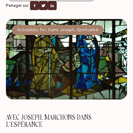
Partager sur
Actualités
,
Foi
,
Saint Joseph
,
Spiritualité
AVEC JOSEPH, MARCHONS DANS
L’ESPÉRANCE