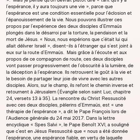
». Mais je pense qu’on devrait plutôt dire « tant qu’il y a
l’espérance, il y aura toujours une vie », parce que
l’espérance est une condition essentielle pour l’éclosion et
l’épanouissement de la vie. Nous pouvons illustrer ces
propos par l’expérience des deux disciples d’Emmaüs
plongés dans le désarroi par la torture, la pendaison et la
mort de Jésus. « Nous, nous espérions que c’était lui qui
allait délivrer Israël », disent-ils à l’étranger qui s’est joint à
eux sur la route d’Emmaüs. Mais grâce à l’écoute et aux
propos de ce compagnon de route, ces deux disciples
vont passer progressivement de l’obscurité à la lumière, de
la déception à l’espérance. Ils retrouvent le goût à la vie et
le besoin de partager leur joie de vivre avec les autres
disciples. Alors, sur le champ, ils refont le chemin inverse et
retournent à Jérusalem (Évangile selon saint Luc, chapitre
24, versets 13 à 35). La rencontre du Christ Ressuscité
avec ces deux disciples, pèlerins d’Emmaüs, est « une
thérapie de l’espérance », a dit le Pape François lors de
l’Audience générale du 24 mai 2017. Dans la lettre
encyclique « Spes Salvi », le Pape Benoît XVI, a souligné
que c’est en Jésus Ressuscité que « nous a été donnée
l’espérance, une espérance fiable, en vertu de laquelle