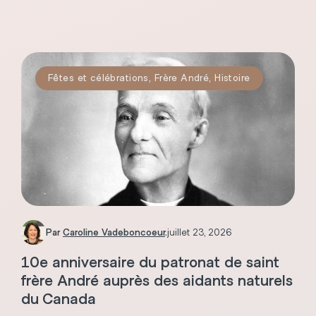
Fêtes et célébrations
,
Frère André
,
Histoire
Par
Caroline Vadeboncoeur
.
juillet 23, 2026
10e anniversaire du patronat de saint
frère André auprès des aidants naturels
du Canada