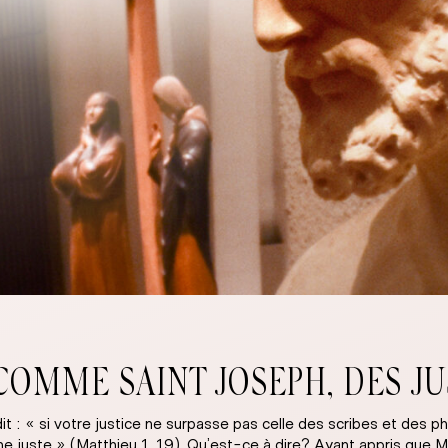
 COMME SAINT JOSEPH, DES J
dit : « si votre justice ne surpasse pas celle des scribes et des 
e juste » (Matthieu 1, 19). Qu’est-ce à dire? Ayant appris que Mar