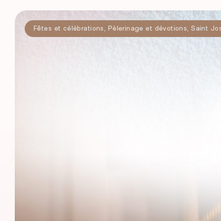
Fêtes et célébrations
,
Pèlerinage et dévotions
,
Saint Jo