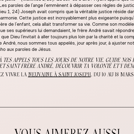
 Les paroles de l’ange l’emmènent à dépasser ces règles de justic
thieu 1, 24) Joseph avait compris que la véritable justice réside d
 harmonie. Cette justice est incroyablement plus exigeante puisq
père de l’enfant, cela allait transformer sa vie. Comme son modèle,
ue ses supérieurs lui demandaient, le frère André savait répondre à
ue Dieu l’invitait à aller toujours plus loin par la charité et la com
 André, nous sommes tous appelés, jour après jour, à ajuster not
cho aux paroles de Jésus.
À TES APPELS TOUS LES JOURS DE NOTRE VIE. GUIDE NOS
 ET SAINT FRÈRE ANDRÉ, DÉCOUVRIR TA VOLONTÉ ET Y DEM
Z VIVRE LA
NEUVAINE À SAINT JOSEPH
, DU 10 AU 18 MARS