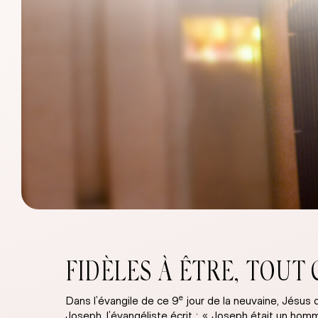
FIDÈLES À ÊTRE, TOUT
e
Dans l’évangile de ce 9
jour de la neuvaine, Jésus 
Joseph, l’évangéliste écrit : « Joseph était un homm