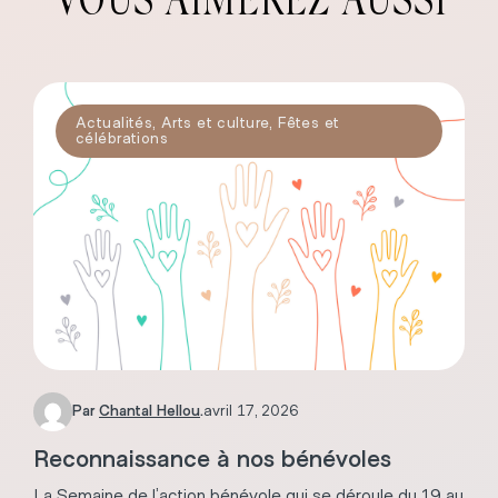
VOUS AIMEREZ AUSSI
Actualités
,
Arts et culture
,
Fêtes et
célébrations
Par
Chantal Hellou
.
avril 17, 2026
Reconnaissance à nos bénévoles
La Semaine de l’action bénévole qui se déroule du 19 au