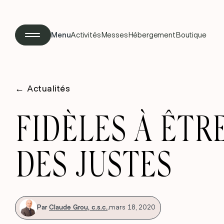
Menu
Activités
Messes
Hébergement
Boutique
←
Actualités
FIDÈLES À ÊTR
DES JUSTES
Par
Claude Grou, c.s.c.
.
mars 18, 2020