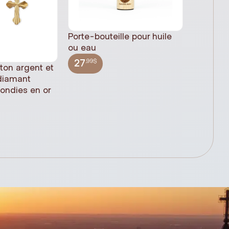
Porte-bouteille pour huile
ou eau
,99$
27
 ton argent et
Statue 
 diamant
Jésus pl
rondies en or
(61cm)
,99$
348