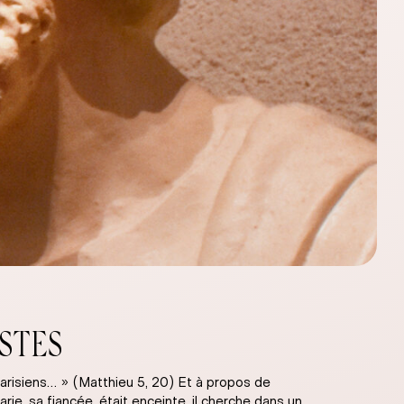
USTES
pharisiens… » (Matthieu 5, 20) Et à propos de
ie, sa fiancée, était enceinte, il cherche dans un