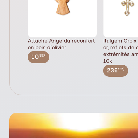
Attache Ange du réconfort
Italgem Croix
en bois d'olivier
or, reflets de
extrémités ar
,99$
10
10k
,99$
236