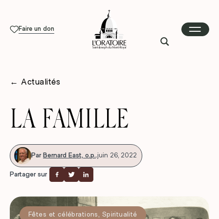
Faire un don
←
Actualités
LA FAMILLE
Par
Bernard East, o.p.
.
juin 26, 2022
Partager sur
Fêtes et célébrations
,
Spiritualité