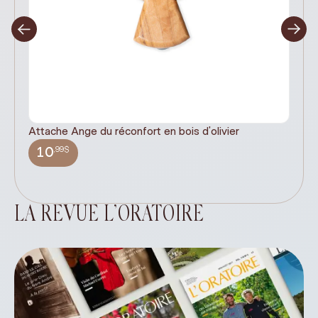
Attache Ange du réconfort en bois d'olivier
It
ex
,99$
10
LA REVUE L’ORATOIRE