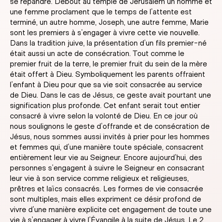
se répandre. Debout au temple de Jérusalem un homme et
une femme proclament que le temps de l’attente est
terminé, un autre homme, Joseph, une autre femme, Marie
sont les premiers à s’engager à vivre cette vie nouvelle.
Dans la tradition juive, la présentation d’un fils premier-né
était aussi un acte de consécration. Tout comme le
premier fruit de la terre, le premier fruit du sein de la mère
était offert à Dieu. Symboliquement les parents offraient
l’enfant à Dieu pour que sa vie soit consacrée au service
de Dieu. Dans le cas de Jésus, ce geste avait pourtant une
signification plus profonde. Cet enfant serait tout entier
consacré à vivre selon la volonté de Dieu. En ce jour où
nous soulignons le geste d’offrande et de consécration de
Jésus, nous sommes aussi invités à prier pour les hommes
et femmes qui, d’une manière toute spéciale, consacrent
entièrement leur vie au Seigneur. Encore aujourd’hui, des
personnes s’engagent à suivre le Seigneur en consacrant
leur vie à son service comme religieux et religieuses,
prêtres et laïcs consacrés. Les formes de vie consacrée
sont multiples, mais elles expriment ce désir profond de
vivre d’une manière explicite cet engagement de toute une
vie à s’engager à vivre l’Évangile à la suite de Jésus. Le 2