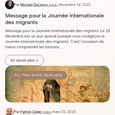
Par
Michael DeLaney, c.s.c.
.
décembre 16, 2022
Message pour la Journée internationale
des migrants
Message pour la Journée internationale des migrants Le 18
décembre est un jour spécial puisque nous soulignons la
Journée internationale des migrants. C’est l’occasion de
mieux comprendre les besoins...
→
En savoir plus
Foi
,
Frère André
,
Spiritualité
Par
Patrick Celier, c.s.c.
.
mars 31, 2022