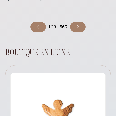
1
2
3
…
5
6
7
BOUTIQUE EN LIGNE