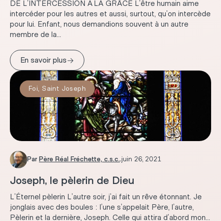
DE L’INTERCESSION À LA GRÂCE L’être humain aime
intercéder pour les autres et aussi, surtout, qu’on intercède
pour lui. Enfant, nous demandions souvent à un autre
membre de la...
→
En savoir plus
Foi
,
Saint Joseph
Par
Père Réal Fréchette, c.s.c.
.
juin 26, 2021
Joseph, le pèlerin de Dieu
L’Éternel pèlerin L’autre soir, j’ai fait un rêve étonnant. Je
jonglais avec des boules : l’une s’appelait Père, l’autre,
Pèlerin et la dernière, Joseph. Celle qui attira d’abord mon...