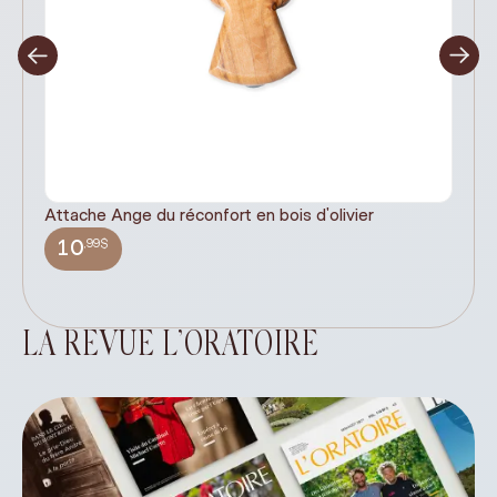
Attache Ange du réconfort en bois d'olivier
It
ex
,99$
10
LA REVUE L’ORATOIRE