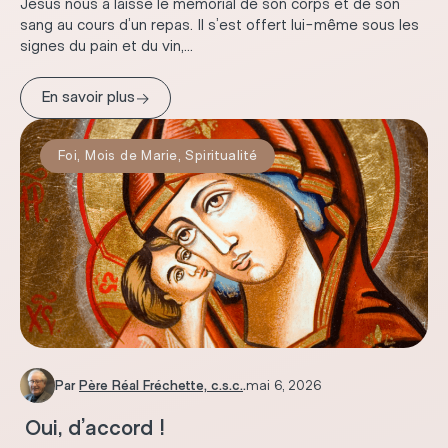
Jésus nous a laissé le mémorial de son corps et de son
sang au cours d’un repas. Il s’est offert lui-même sous les
signes du pain et du vin,...
→
En savoir plus
Foi
,
Mois de Marie
,
Spiritualité
Par
Père Réal Fréchette, c.s.c.
.
mai 6, 2026
Oui, d’accord !