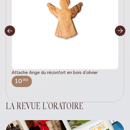
Attache Ange du réconfort en bois d'olivier
It
ex
,99$
10
LA REVUE L’ORATOIRE