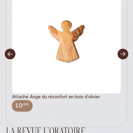
Attache Ange du réconfort en bois d'olivier
It
ex
,99$
10
LA REVUE L’ORATOIRE