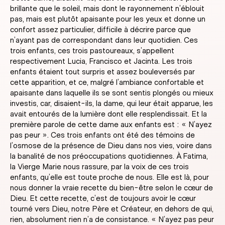
brillante que le soleil, mais dont le rayonnement n’éblouit
pas, mais est plutôt apaisante pour les yeux et donne un
confort assez particulier, difficile à décrire parce que
n’ayant pas de correspondant dans leur quotidien. Ces
trois enfants, ces trois pastoureaux, s’appellent
respectivement Lucia, Francisco et Jacinta. Les trois
enfants étaient tout surpris et assez bouleversés par
cette apparition, et ce, malgré l’ambiance confortable et
apaisante dans laquelle ils se sont sentis plongés ou mieux
investis, car, disaient-ils, la dame, qui leur était apparue, les
avait entourés de la lumière dont elle resplendissait. Et la
première parole de cette dame aux enfants est : « N’ayez
pas peur ». Ces trois enfants ont été des témoins de
l’osmose de la présence de Dieu dans nos vies, voire dans
la banalité de nos préoccupations quotidiennes. À Fatima,
la Vierge Marie nous rassure, par la voix de ces trois
enfants, qu’elle est toute proche de nous. Elle est là, pour
nous donner la vraie recette du bien-être selon le cœur de
Dieu. Et cette recette, c’est de toujours avoir le cœur
tourné vers Dieu, notre Père et Créateur, en dehors de qui,
rien, absolument rien n’a de consistance. « N’ayez pas peur