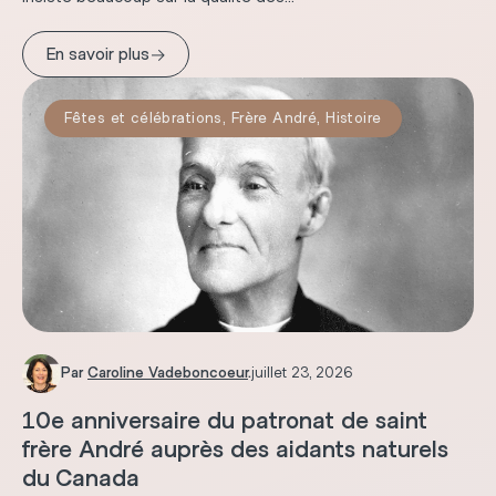
→
En savoir plus
Fêtes et célébrations
,
Frère André
,
Histoire
Par
Caroline Vadeboncoeur
.
juillet 23, 2026
10e anniversaire du patronat de saint
frère André auprès des aidants naturels
du Canada