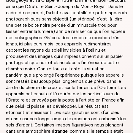
Bourgeoys et sa Chapelle Notre-Dame-de-Bon-Secours
ainsi que l’Oratoire Saint-Joseph du Mont-Royal. Dans le
cadre de ce projet, l’artiste avait installé de petits appareils
photographiques sans objectif (un sténopé, c’est-à-dire
une petite boite noire percée d’un minuscule trou pour
laisser entrer la lumière) afin de réaliser ce que l’on appelle
des solargraphies. Grâce à des temps d’exposition très
longs, ici plusieurs mois, ces appareils rudimentaires
captent les rayons du soleil invisibles à l’œil nu et
produisent des images qui s’impressionnent sur un papier
photographique noir et blanc placé à l’intérieur de cette
chambre noire. Contre toute attente, la situation
pandémique a prolongé l’expérience puisque les appareils
sont restés beaucoup plus longtemps que prévu dans le
Jardin du chemin de croix et sur le terrain de l’Oratoire. Les
appareils ont ensuite été retirés par les horticulteurs de
l’Oratoire et envoyés par la poste à l’artiste en France afin
que celui-ci puisse les développer. Le résultat est
étonnant et saisissant. Les solargraphies sont d’un bleu
intense car ces longs temps d’exposition ont carbonisé les
sels d’argent. Certaines images figuratives nous plongent
dans une atmosphère étrange, comme si le temps s’était