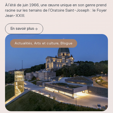
À l’été de juin 1966, une œuvre unique en son genre prend
racine sur les terrains de l’Oratoire Saint-Joseph : le Foyer
Jean-XXIII.
→
En savoir plus
Actualités
,
Arts et culture
,
Blogue