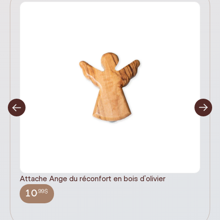
Attache Ange du réconfort en bois d'olivier
It
ex
,99$
10