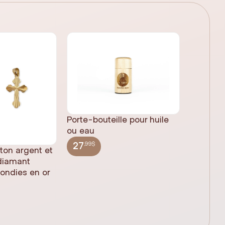
Porte-bouteille pour huile
ou eau
,99$
27
 ton argent et
Statue 
 diamant
Jésus pl
rondies en or
(61cm)
,99$
348