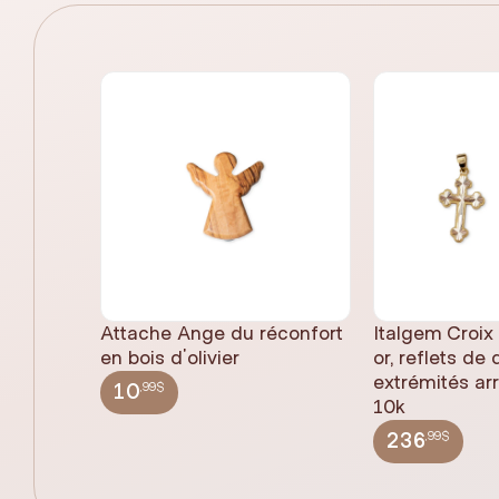
Attache Ange du réconfort
Italgem Croix
en bois d'olivier
or, reflets de
extrémités ar
,99$
10
10k
,99$
236