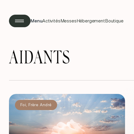
Menu
Activités
Messes
Hébergement
Boutique
AIDANTS
Foi
,
Frère André