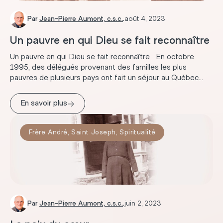
Par
Jean-Pierre Aumont, c.s.c.
.
août 4, 2023
Un pauvre en qui Dieu se fait reconnaître
Un pauvre en qui Dieu se fait reconnaître En octobre
1995, des délégués provenant des familles les plus
pauvres de plusieurs pays ont fait un séjour au Québec...
→
En savoir plus
Frère André
,
Saint Joseph
,
Spiritualité
Par
Jean-Pierre Aumont, c.s.c.
.
juin 2, 2023