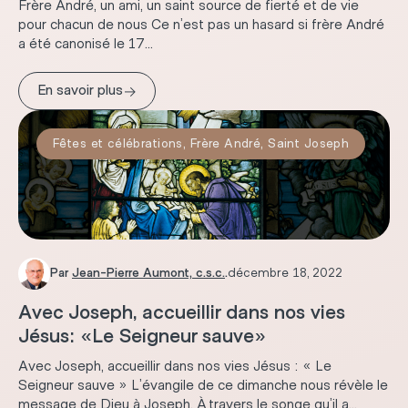
Frère André, un ami, un saint source de fierté et de vie
pour chacun de nous Ce n’est pas un hasard si frère André
a été canonisé le 17...
→
En savoir plus
Fêtes et célébrations
,
Frère André
,
Saint Joseph
Par
Jean-Pierre Aumont, c.s.c.
.
décembre 18, 2022
Avec Joseph, accueillir dans nos vies
Jésus: «Le Seigneur sauve»
Avec Joseph, accueillir dans nos vies Jésus : « Le
Seigneur sauve » L’évangile de ce dimanche nous révèle le
message de Dieu à Joseph. À travers le songe qu’il a...