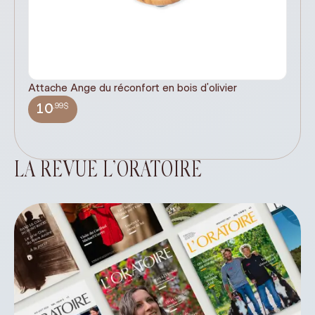
Attache Ange du réconfort en bois d'olivier
It
ex
,99$
10
LA REVUE L’ORATOIRE