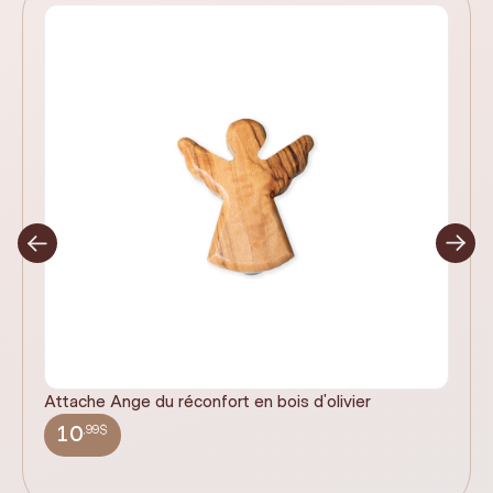
Attache Ange du réconfort en bois d'olivier
It
ex
,99$
10