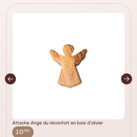
Attache Ange du réconfort en bois d'olivier
It
ex
,99$
10