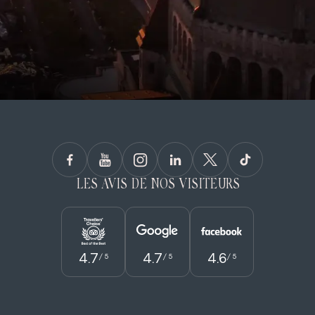
LES AVIS DE NOS VISITEURS
4.7
4.7
4.6
/ 5
/ 5
/ 5