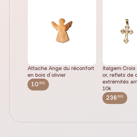
Attache Ange du réconfort
Italgem Croix
en bois d'olivier
or, reflets de
extrémités ar
,99$
10
10k
,99$
236