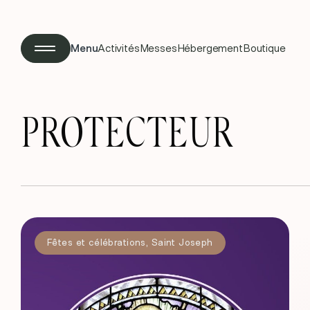
Menu
Activités
Messes
Hébergement
Boutique
PROTECTEUR
Fêtes et célébrations
,
Saint Joseph