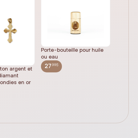
Porte-bouteille pour huile
ou eau
,99$
27
 ton argent et
Statue 
 diamant
Jésus pl
rondies en or
(61cm)
,99$
348