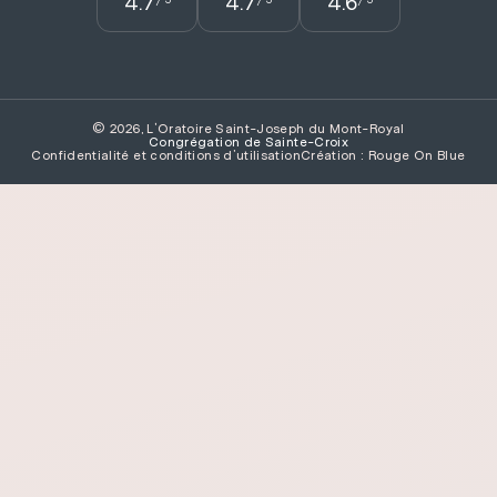
4.7
4.7
4.6
/ 5
/ 5
/ 5
© 2026, L'Oratoire Saint-Joseph du Mont-Royal
Congrégation de Sainte­-Croix
Confidentialité et conditions d’utilisation
Création : Rouge On Blue