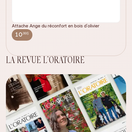
Attache Ange du réconfort en bois d'olivier
It
ex
,99$
10
LA REVUE L’ORATOIRE