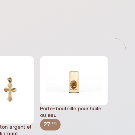
Porte-bouteille pour huile
ou eau
,99$
27
 ton argent et
Statue 
 diamant
Jésus pl