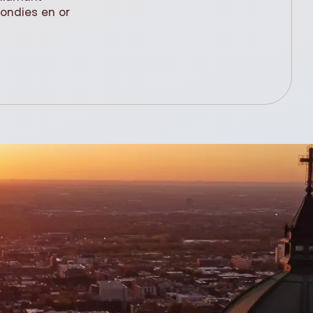
rondies en or
(61cm)
,99$
348