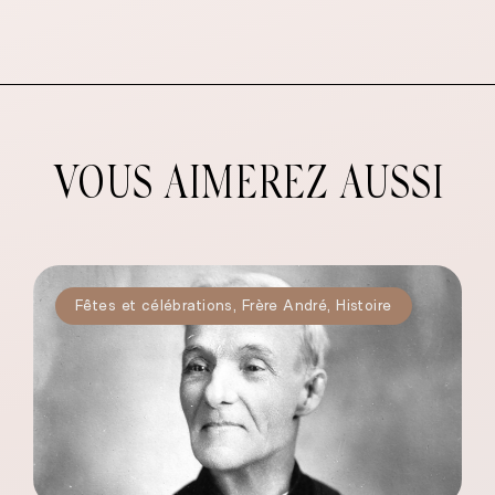
VOUS AIMEREZ AUSSI
Fêtes et célébrations
,
Frère André
,
Histoire