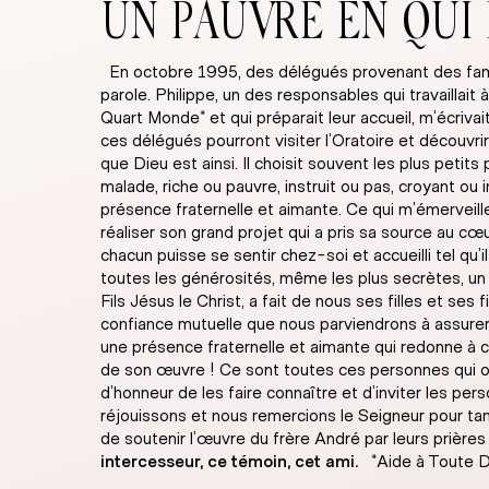
UN PAUVRE EN QUI 
En octobre 1995, des délégués provenant des famill
parole. Philippe, un des responsables qui travaill
Quart Monde* et qui préparait leur accueil, m’écriv
ces délégués pourront visiter l’Oratoire et découvri
que Dieu est ainsi. Il choisit souvent les plus peti
malade, riche ou pauvre, instruit ou pas, croyant o
présence fraternelle et aimante. Ce qui m’émerveille
réaliser son grand projet qui a pris sa source au c
chacun puisse se sentir chez-soi et accueilli tel qu’i
toutes les générosités, même les plus secrètes, un P
Fils Jésus le Christ, a fait de nous ses filles et ses
confiance mutuelle que nous parviendrons à assurer à
une présence fraternelle et aimante qui redonne à ch
de son œuvre ! Ce sont toutes ces personnes qui ont
d’honneur de les faire connaître et d’inviter les per
réjouissons et nous remercions le Seigneur pour t
de soutenir l’œuvre du frère André par leurs prières e
intercesseur, ce témoin, cet ami.
*Aide à Toute D