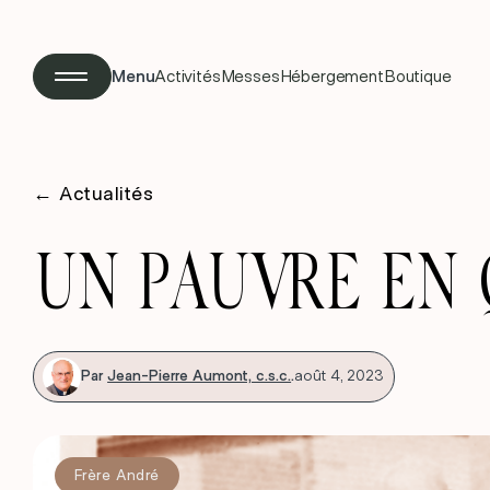
Menu
Activités
Messes
Hébergement
Boutique
←
Actualités
UN PAUVRE EN 
Par
Jean-Pierre Aumont, c.s.c.
.
août 4, 2023
Frère André