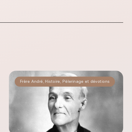
Frère André
,
Histoire
,
Pèlerinage et dévotions