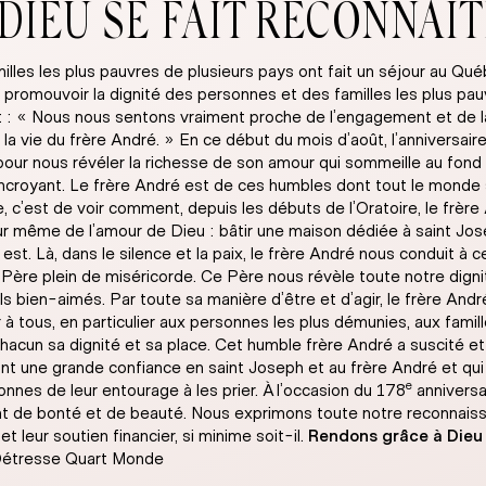
DIEU SE FAIT RECONNAÎ
es les plus pauvres de plusieurs pays ont fait un séjour au Qué
ait à promouvoir la dignité des personnes et des familles les pl
ait : « Nous nous sentons vraiment proche de l’engagement et de l
r la vie du frère André. » En ce début du mois d’août, l’anniversai
ts pour nous révéler la richesse de son amour qui sommeille au fond
u incroyant. Le frère André est de ces humbles dont tout le monde
, c’est de voir comment, depuis les débuts de l’Oratoire, le frèr
œur même de l’amour de Dieu : bâtir une maison dédiée à saint Jo
l est. Là, dans le silence et la paix, le frère André nous conduit à
ère plein de miséricorde. Ce Père nous révèle toute notre dignité, 
 fils bien-aimés. Par toute sa manière d’être et d’agir, le frère Andr
 tous, en particulier aux personnes les plus démunies, aux famill
acun sa dignité et sa place. Cet humble frère André a suscité et 
 une grande confiance en saint Joseph et au frère André et qui la
e
sonnes de leur entourage à les prier. À l’occasion du 178
anniversa
ant de bonté et de beauté. Nous exprimons toute notre reconnai
t leur soutien financier, si minime soit-il.
Rendons grâce à Dieu 
étresse Quart Monde