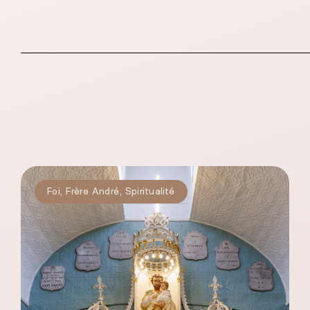
Foi
,
Frère André
,
Spiritualité