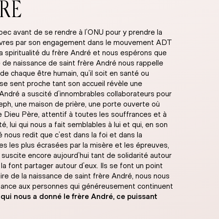
TRE
bec avant de se rendre à l’ONU pour y prendre la
us pauvres par son engagement dans le mouvement ADT
a spiritualité du frère André et nous espérons que
re de naissance de saint frère André nous rappelle
 de chaque être humain, qu’il soit en santé ou
 se sent proche tant son accueil révèle une
e André a suscité d’innombrables collaborateurs pour
seph, une maison de prière, une porte ouverte où
 ce Dieu Père, attentif à toutes les souffrances et à
lui qui nous a fait semblables à lui et qui, en son
é nous redit que c’est dans la foi et dans la
es les plus écrasées par la misère et les épreuves,
suscite encore aujourd’hui tant de solidarité autour
 font partager autour d’eux. Ils se font un point
ire de la naissance de saint frère André, nous nous
ssance aux personnes qui généreusement continuent
qui nous a donné le frère André, ce puissant