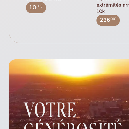
extrémités ar
,99$
10
10k
,99$
236
VOTRE