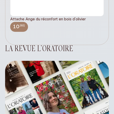
Attache Ange du réconfort en bois d'olivier
It
ex
,99$
10
LA REVUE L’ORATOIRE