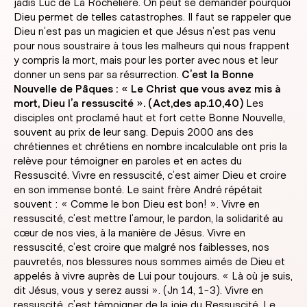
jadis Luc de La Rochelière. On peut se demander pourquoi
Dieu permet de telles catastrophes. Il faut se rappeler que
Dieu n’est pas un magicien et que Jésus n’est pas venu
pour nous soustraire à tous les malheurs qui nous frappent
y compris la mort, mais pour les porter avec nous et leur
donner un sens par sa résurrection.
C’est la Bonne
Nouvelle de Pâques : « Le Christ que vous avez mis à
mort, Dieu l’a ressuscité ». (Act,des ap.10,40)
Les
disciples ont proclamé haut et fort cette Bonne Nouvelle,
souvent au prix de leur sang. Depuis 2000 ans des
chrétiennes et chrétiens en nombre incalculable ont pris la
relève pour témoigner en paroles et en actes du
Ressuscité. Vivre en ressuscité, c’est aimer Dieu et croire
en son immense bonté. Le saint frère André répétait
souvent : « Comme le bon Dieu est bon! ». Vivre en
ressuscité, c’est mettre l’amour, le pardon, la solidarité au
cœur de nos vies, à la manière de Jésus. Vivre en
ressuscité, c’est croire que malgré nos faiblesses, nos
pauvretés, nos blessures nous sommes aimés de Dieu et
appelés à vivre auprès de Lui pour toujours. « Là où je suis,
dit Jésus, vous y serez aussi ». (Jn 14, 1-3). Vivre en
ressuscité, c’est témoigner de la joie du Ressuscité. Le