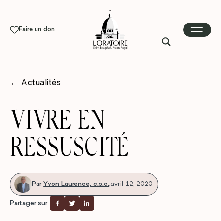
Faire un don
←
Actualités
VIVRE EN
RESSUSCITÉ
Par
Yvon Laurence, c.s.c.
.
avril 12, 2020
Partager sur