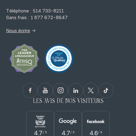
Téléphone : 514 733-8211
Sans frais : 1 877 672-8647
→
Nous écrire
LES AVIS DE NOS VISITEURS
4.7
4.7
4.6
/ 5
/ 5
/ 5